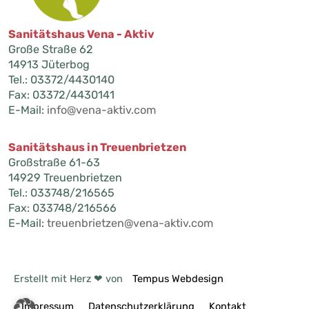
Sanitätshaus Vena - Aktiv
Große Straße 62
14913 Jüterbog
Tel.: 03372/4430140
Fax: 03372/4430141
E-Mail:
info@vena-aktiv.com
Sanitätshaus in Treuenbrietzen
Großstraße 61-63
14929 Treuenbrietzen
Tel.: 033748/216565
Fax: 033748/216566
E-Mail:
treuenbrietzen@vena-aktiv.com
(öffnet
Erstellt mit Herz ❤ von
Tempus Webdesign
in
neuem
Impressum
Datenschutzerklärung
Kontakt