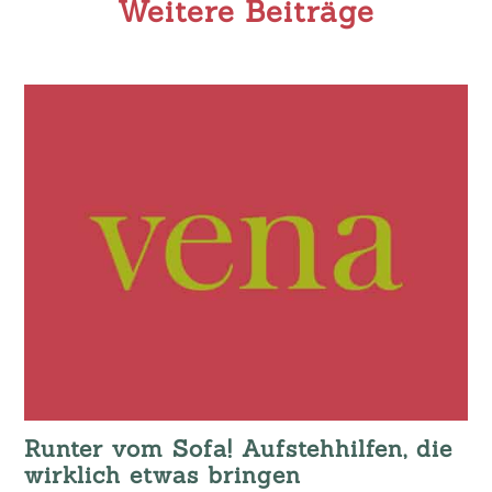
Weitere Beiträge
he
Runter vom Sofa! Aufstehhilfen, die
:
wirklich etwas bringen